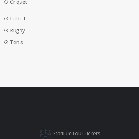
Críquet
Fútbol
Rugby
Tenis
StadiumTourTickets