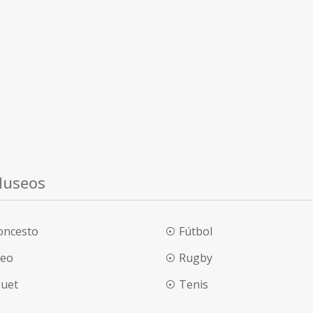
Museos
oncesto
Fútbol
eo
Rugby
quet
Tenis