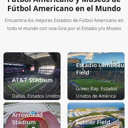
Fútbol Americano en el Mundo
Encuentra los mejores Estadios de Fútbol Americano en
todo el mundo con una Gira por el Estadio y/o Museo
Estadio Lambeau
Field
AT&T Stadium
Green Bay, Estados
Dallas, Estados Unidos
Unidos de América
de América (EE.UU.)
(EE.UU.)
Arrowhead
Stadium
Soldier Field