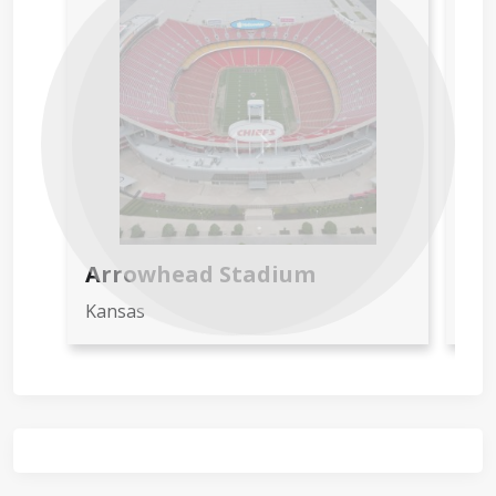
Previous
Next
Arrowhead Stadium
AT
Kansas
Dal