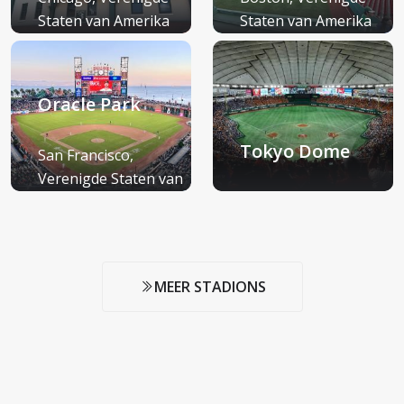
Staten van Amerika
Staten van Amerika
(VS)
(VS)
Oracle Park
Tokyo Dome
San Francisco,
Verenigde Staten van
Amerika (VS)
Tokio, Japan
MEER STADIONS