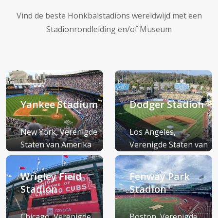
Vind de beste Honkbalstadions wereldwijd met een
Stadionrondleiding en/of Museum
Yankee Stadium
Dodger Stadion
New York, Verenigde
Los Angeles,
Staten van Amerika
Verenigde Staten van
(VS)
Amerika (VS)
Wrigley Field
Fenway Park
Stadion
Stadion
Chicago, Verenigde
Boston, Verenigde