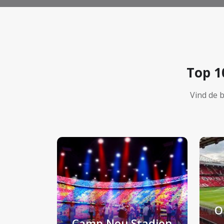
Top 1
Vind de 
O
Camp Nou Stadion