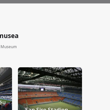
lmusea
of Museum
éu
San Siro Stadion