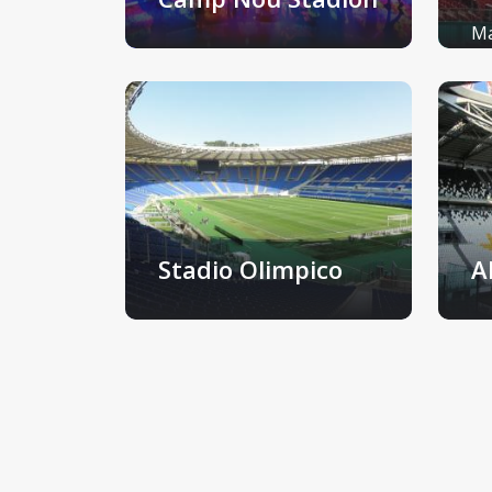
Ma
Barcelona, Spanje
Ko
Stadio Olimpico
A
Rome, Italië
Tu