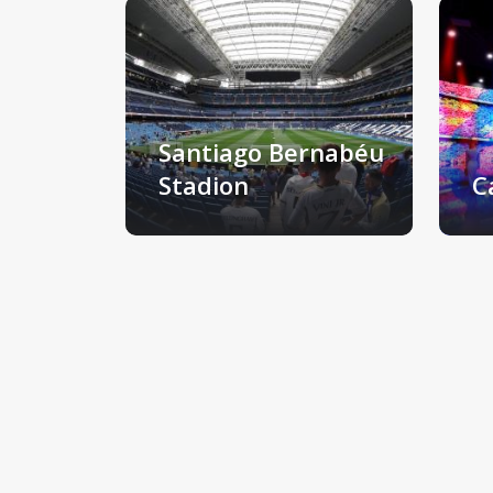
Santiago Bernabéu
Stadion
C
Madrid, Spanje
Ba