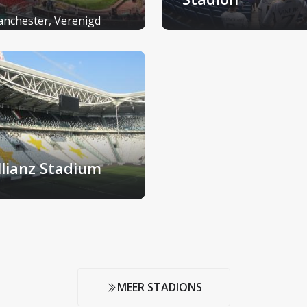
nchester, Verenigd
ninkrijk
Madrid, Spanje
llianz Stadium
rijn, Italië
MEER STADIONS