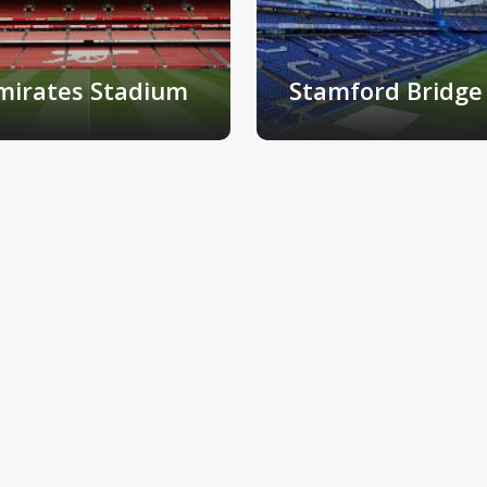
mirates Stadium
Stamford Bridge
nden, Verenigd Koninkrijk
Londen, Verenigd Konin