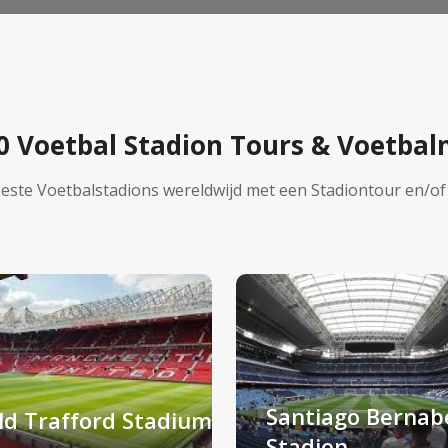
0 Voetbal Stadion Tours & Voetba
beste Voetbalstadions wereldwijd met een Stadiontour en/
Santiago Bernab
ld Trafford Stadium
Stadion