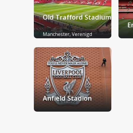
Old Trafford Stadium
E
Manchester, Verenigd
Koninkrijk
Lo
Anfield Stadion
Liverpool, Verenigd Koninkrijk