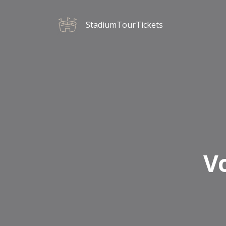
StadiumTourTickets
V