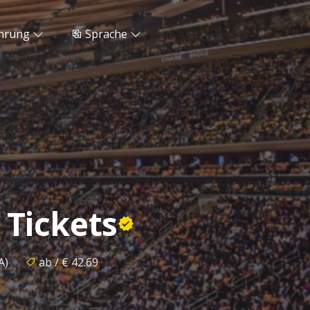
hrung
Sprache
 Tickets
A)
ab / € 42.69