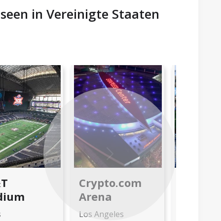
een in Vereinigte Staaten
Next
&T
Crypto.com
Dodger
dium
Arena
Stadiu
s
Los Angeles
Los Angele