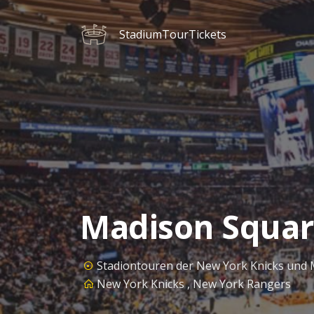
StadiumTourTickets
Madison Square
Stadiontouren der New York Knicks un
New York Knicks , New York Rangers