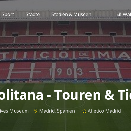
Sport
Städte
Stadien & Museen
Wä
olitana - Touren & T
ktives Museum
Madrid, Spanien
Atletico Madrid