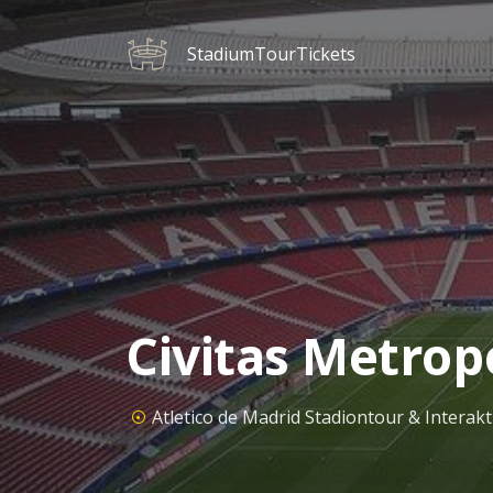
StadiumTourTickets
Civitas Metrop
Atletico de Madrid Stadiontour & Intera