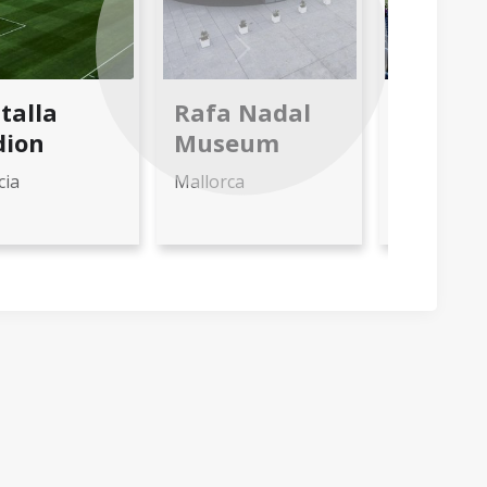
Next
talla
Rafa Nadal
Santia
dion
Museum
Bernab
Stadio
cia
Mallorca
Madrid