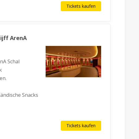
Tickets kaufen
ijff ArenA
enA Schal
k
en.
ländische Snacks
Tickets kaufen