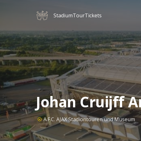
StadiumTourTickets
Johan Cruijff A
A.F.C. AJAX Stadiontouren und Museum