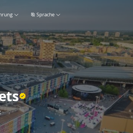
hrung
Sprache
ets
X