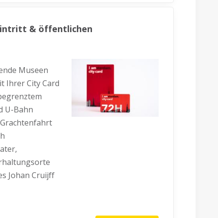
ntritt & öffentlichen
tende Museen
t Ihrer City Card
nbegrenztem
d U-Bahn
 Grachtenfahrt
ih
ater,
rhaltungsorte
 Johan Cruijff