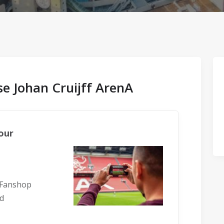
se Johan Cruijff ArenA
Tour
x Fanshop
d