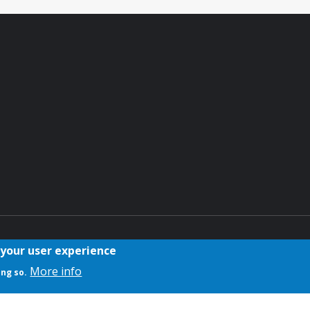
ntakt
Cookies
 your user experience
More info
ing so.