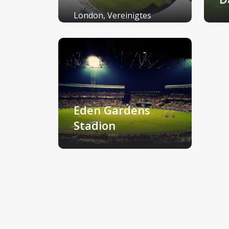
London, Vereinigtes
Königreich
Br
Eden Gardens
Stadion
Kolkata, Indien