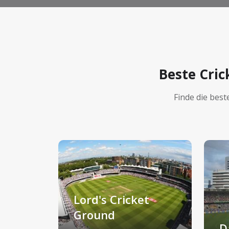
Beste Cric
Finde die bes
Lord's Cricket
Ground
D