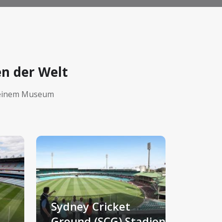
en der Welt
r einem Museum
Sydney Cricket
Ground (SCG) Stadion