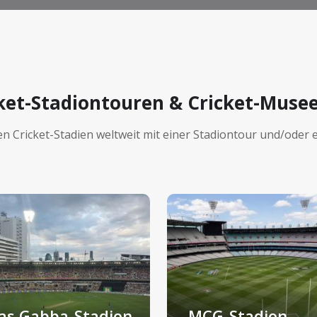
ket-Stadiontouren & Cricket-Muse
ten Cricket-Stadien weltweit mit einer Stadiontour und/ode
as Gabba-Stadion
MCG-Stadion