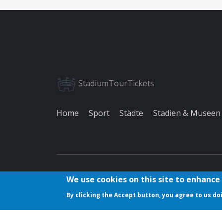
StadiumTourTickets
Home
Sport
Städte
Stadien & Museen
Über uns
Datenschutzerklärung
Feedback
Ko
We use cookies on this site to enhance
By clicking the Accept button, you agree to us do