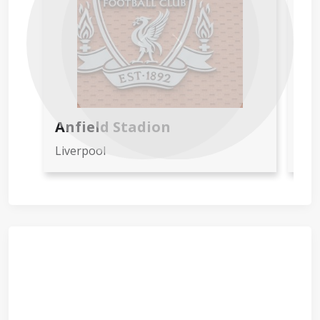
Previous
Next
Anfield Stadion
Em
Liverpool
Lon