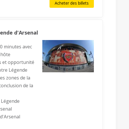
Acheter des billets
gende d'Arsenal
90 minutes avec
 hôte
 et opportunité
otre Légende
les zones de la
conclusion de la
e Légende
rsenal
 d'Arsenal