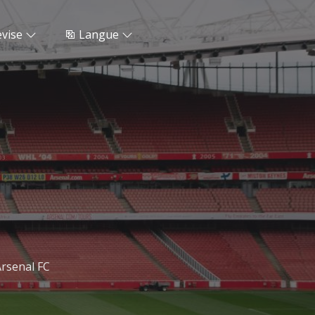
vise
Langue
rsenal FC