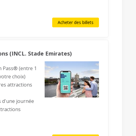
Acheter des billets
ons (INCL. Stade Emirates)
on Pass® (entre 1
votre choix)
res attractions
s d'une journée
ttractions