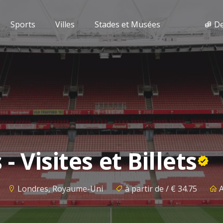
Sports
Villes
Stades et Musées
De
 Visites et Billets
Londres, Royaume-Uni
à partir de / € 34.75
A