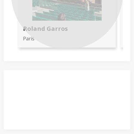
Roland Garros
St
Paris
Par