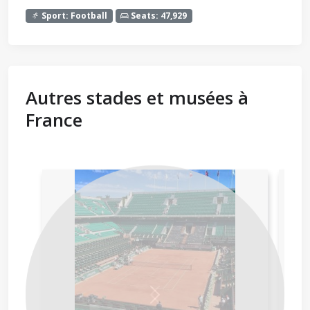
Sport: Football
Seats: 47,929
Autres stades et musées à
France
Next
Previous