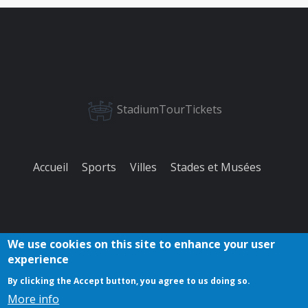
StadiumTourTickets
Accueil
Sports
Villes
Stades et Musées
We use cookies on this site to enhance your user
experience
À propos
Politique de
Retour
Contact
Cookies
By clicking the Accept button, you agree to us doing so.
de nous
confidentialité
d'information
More info
Copyright © 2023