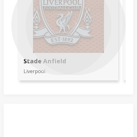
Previous
Next
Stade Anfield
St
Liverpool
Lon