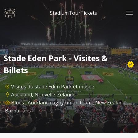
StadiumTourTickets
Stade Eden Park - Visites &
Billets
Visites du stade Eden Park et musée
Auckland, Nouvelle-Zélande
Blues , Auckland rugby union team , New Zealand
Barbarians