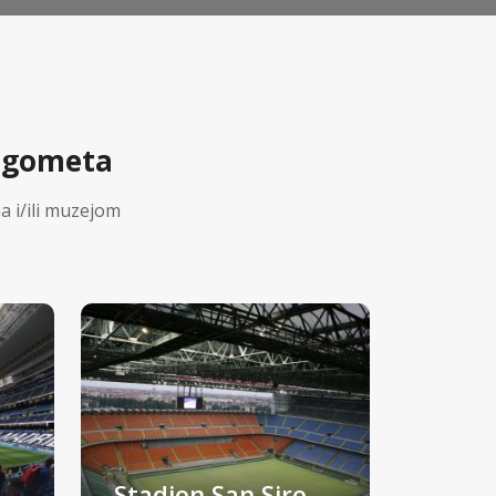
Nogometa
a i/ili muzejom
Stadion San Siro