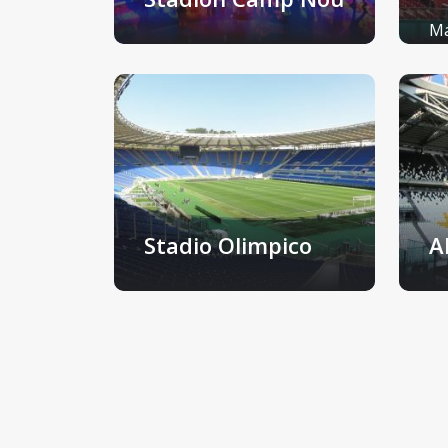
Ma
Barcelona, Španjolska
Kr
Stadio Olimpico
A
Rim, Italija
To