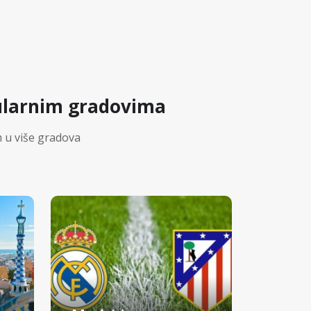
ularnim gradovima
 u više gradova