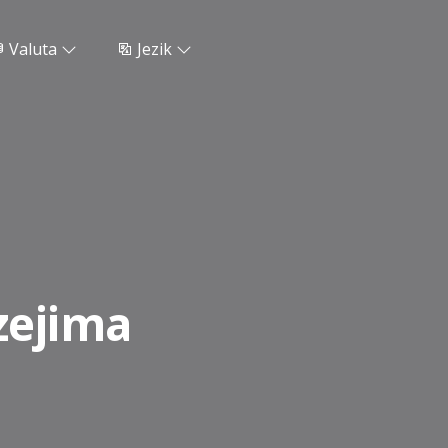
Valuta
Jezik
zejima