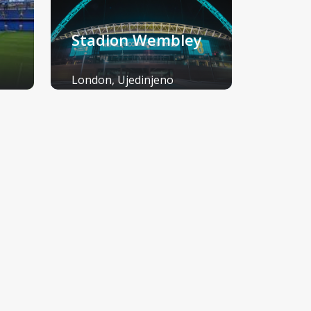
Stadion Wembley
London, Ujedinjeno
Kraljevstvo