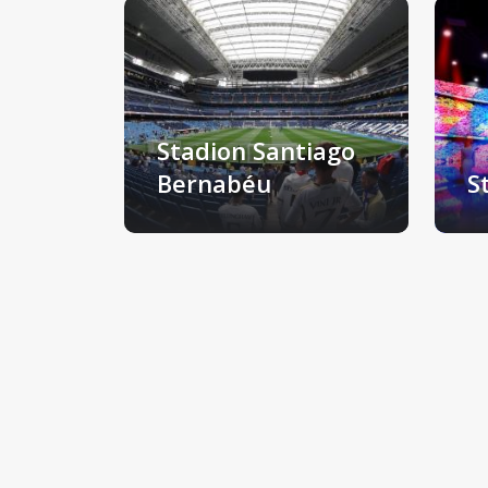
Stadion Santiago
Bernabéu
S
Madrid, Španjolska
Ba