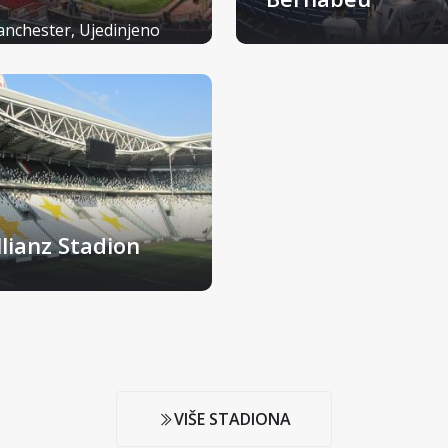
nchester, Ujedinjeno
aljevstvo
Madrid, Španjolska
llianz Stadion
rino, Italija
VIŠE STADIONA