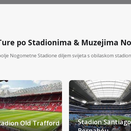
Ture po Stadionima & Muzejima 
olje Nogometne Stadione diljem svijeta s obilaskom stadion
Stadion Santiago
tadion Old Trafford
Bernabéu