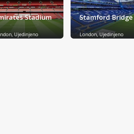
mirates Stadium
Stamford Bridge
ndon, Ujedinjeno
London, Ujedinjeno
aljevstvo
Kraljevstvo