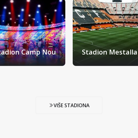
tadion Camp Nou
Stadion Mestalla
rcelona, Španjolska
Valencia, Španjolska
VIŠE STADIONA