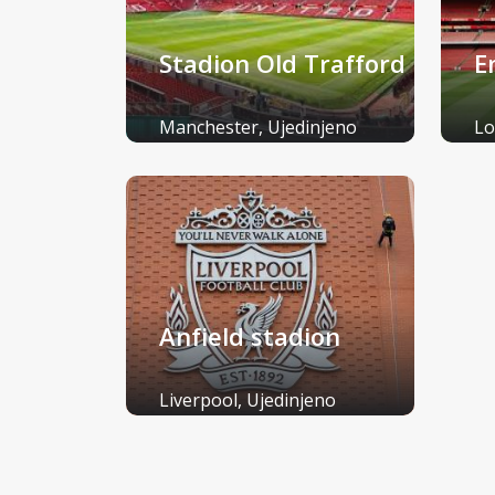
Stadion Old Trafford
E
Manchester, Ujedinjeno
Lo
Kraljevstvo
Kr
Anfield stadion
Liverpool, Ujedinjeno
Kraljevstvo