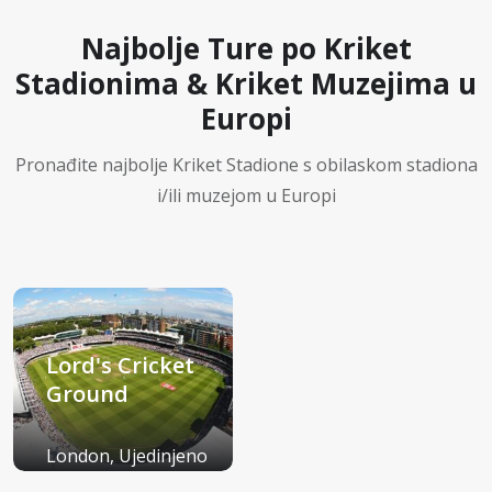
Najbolje Ture po Kriket
Stadionima & Kriket Muzejima u
Europi
Pronađite najbolje Kriket Stadione s obilaskom stadiona
i/ili muzejom u Europi
Lord's Cricket
Ground
London, Ujedinjeno
Kraljevstvo