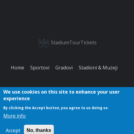
StadiumTourTickets
Home
Sportovi
Gradovi
Stadioni & Muzeji
We use cookies on this site to enhance your user
experience
By clicking the Accept button, you agree to us doing so.
O
Pravila
Povratna
Kontakt
Kolačići
More info
nama
privatnosti
informacija
Copyright © 2023
Accept
No, thanks