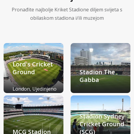
Pronađite najbolje Kriket Stadione diljem svijeta s
obilaskom stadiona i/ili muzejom
Lord's Cricket
Ground
Stadion The
Gabba
London, Ujedinjeno
Kraljevstvo
Brisbane, Australija
Stadion Sydney
Cricket Ground
MCG Stadion
(SCG)