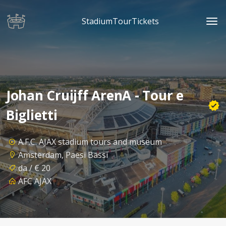
StadiumTourTickets
Johan Cruijff ArenA - Tour e
Biglietti
A.F.C. AJAX stadium tours and museum
Amsterdam, Paesi Bassi
da / € 20
AFC AJAX