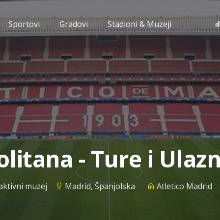
Sportovi
Gradovi
Stadioni & Muzeji
litana - Ture i Ulazn
aktivni muzej
Madrid, Španjolska
Atletico Madrid