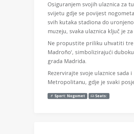
Osiguranjem svojih ulaznica za tu
svijetu gdje se povijest nogometa 
svih kutaka stadiona do uronjenog
muzeju, svaka ulaznica ključ je za
Ne propustite priliku uhvatiti tr
Madroño', simbolizirajući duboku
grada Madrida.
Rezervirajte svoje ulaznice sada i 
Metropolitanu, gdje je svaki posj
Sport: Nogomet
Seats: