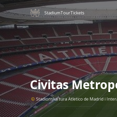
StadiumTourTickets
Civitas Metropo
Stadionska tura Atletico de Madrid i Inter