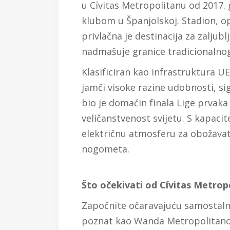
u Cívitas Metropolitanu od 2017. 
klubom u Španjolskoj. Stadion, 
privlačna je destinacija za zaljub
nadmašuje granice tradicionalno
Klasificiran kao infrastruktura U
jamči visoke razine udobnosti, sigu
bio je domaćin finala Lige prvaka
veličanstvenost svijetu. S kapacit
električnu atmosferu za obožavate
nogometa.
Što očekivati od Cívitas Metrop
Započnite očaravajuću samostalnu
poznat kao Wanda Metropolitano. 