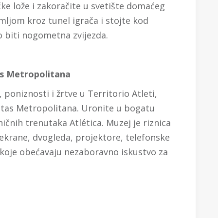
čke lože i zakoračite u svetište domaćeg
mljom kroz tunel igrača i stojte kod
to biti nogometna zvijezda.
as Metropolitana
 poniznosti i žrtve u Territorio Atleti,
itas Metropolitana. Uronite u bogatu
oničnih trenutaka Atlética. Muzej je riznica
i ekrane, dvogleda, projektore, telefonske
e koje obećavaju nezaboravno iskustvo za