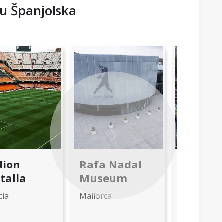
 u Španjolska
Next
dion
Rafa Nadal
Stadio
talla
Museum
Santia
Bernab
cia
Mallorca
Madrid