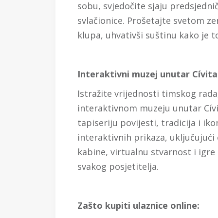
sobu, svjedočite sjaju predsjedni
svlačionice. Prošetajte svetom ze
klupa, uhvativši suštinu kako je 
Interaktivni muzej unutar Cívit
Istražite vrijednosti timskog rada,
interaktivnom muzeju unutar Cív
tapiseriju povijesti, tradicija i ik
interaktivnih prikaza, uključujuć
kabine, virtualnu stvarnost i igr
svakog posjetitelja.
Zašto kupiti ulaznice online: