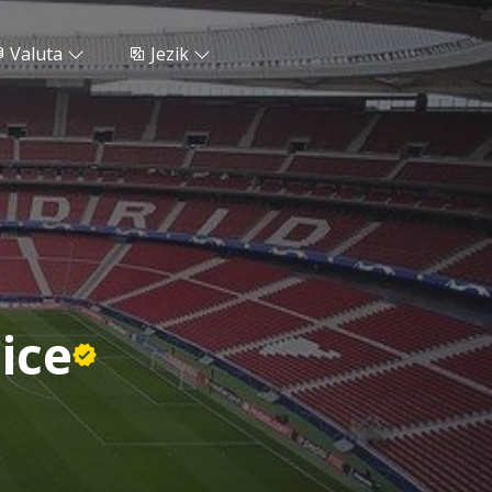
Valuta
Jezik
ice