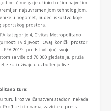
godine, čime ga je učinio trećim najvećim
opremljen najsuvremenijom tehnologijom,
ljenike u nogomet, nudeći iskustvo koje
g sportskog prostora.
EFA kategorije 4, Cívitas Metropolitano
rnosti i vidljivosti. Ovaj ikonički prostor
 UEFA 2019., predstavljajući svoju
etom za više od 70.000 gledatelja, pruža
lje koji uživaju u uzbuđenju live
olitano ture:
 turu kroz veličanstveni stadion, nekada
Prođite tribinama, zavirite u press