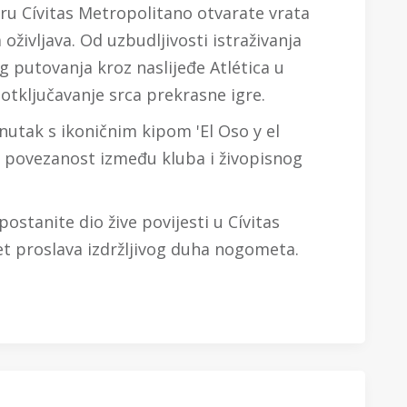
ru Cívitas Metropolitano otvarate vrata
oživljava. Od uzbudljivosti istraživanja
 putovanja kroz naslijeđe Atlética u
 otključavanje srca prekrasne igre.
enutak s ikoničnim kipom 'El Oso y el
 povezanost između kluba i živopisnog
postanite dio žive povijesti u Cívitas
et proslava izdržljivog duha nogometa.