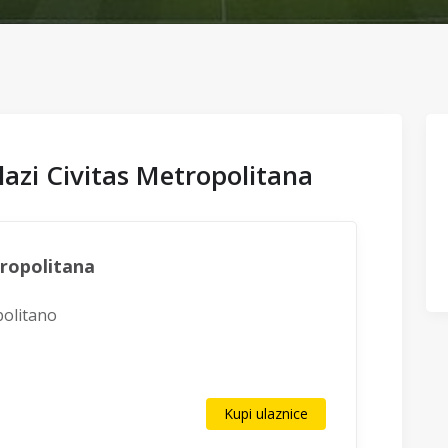
olazi Civitas Metropolitana
ropolitana
politano
Kupi ulaznice