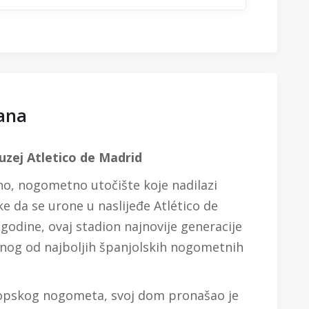
ana
uzej Atletico de Madrid
no, nogometno utočište koje nadilazi
ke da se urone u naslijeđe Atlético de
godine, ovaj stadion najnovije generacije
dnog od najboljih španjolskih nogometnih
uropskog nogometa, svoj dom pronašao je