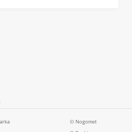
i
arka
Nogomet