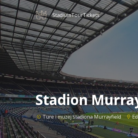
StadiumTourTickets
Stadion Murrayf
Ture i muzej stadiona Murrayfield
Ed