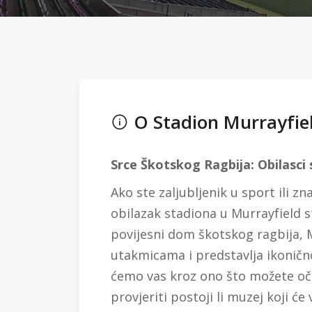
O Stadion Murrayfie
Srce Škotskog Ragbija: Obilasci
Ako ste zaljubljenik u sport ili z
obilazak stadiona u Murrayfield s
povijesni dom škotskog ragbija, 
utakmicama i predstavlja ikonično
ćemo vas kroz ono što možete oče
provjeriti postoji li muzej koji ć