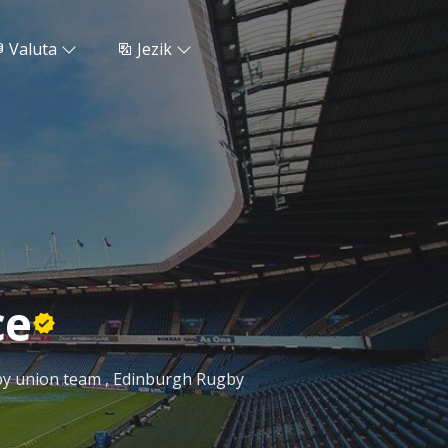
Valuta
Jezik
ce
by union team , Edinburgh Rugby