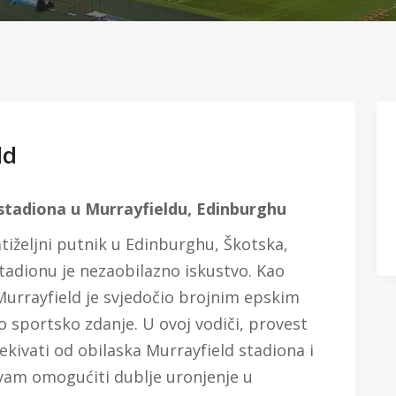
ld
 stadiona u Murrayfieldu, Edinburghu
natiželjni putnik u Edinburghu, Škotska,
tadionu je nezaobilazno iskustvo. Kao
Murrayfield je svjedočio brojnim epskim
 sportsko zdanje. U ovoj vodiči, provest
kivati od obilaska Murrayfield stadiona i
e vam omogućiti dublje uronjenje u