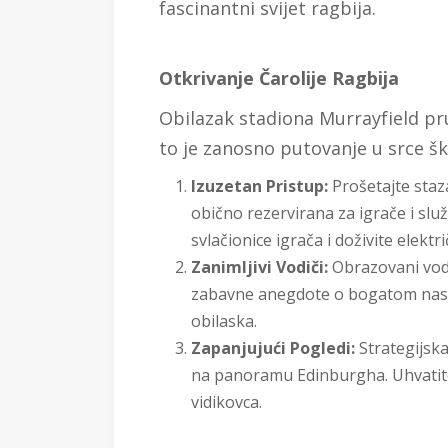
fascinantni svijet ragbija.
Otkrivanje Čarolije Ragbija
Obilazak stadiona Murrayfield pru
to je zanosno putovanje u srce šk
Izuzetan Pristup:
Prošetajte staz
obično rezervirana za igrače i slu
svlačionice igrača i doživite elekt
Zanimljivi Vodiči:
Obrazovani vodič
zabavne anegdote o bogatom nasli
obilaska.
Zapanjujući Pogledi:
Strategijska
na panoramu Edinburgha. Uhvatite
vidikovca.