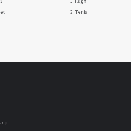
s
Ragbi
ket
Tenis
zeji