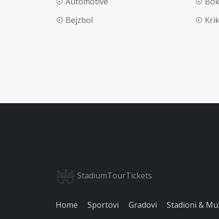
Automotive
Bok
Bejzbol
Kri
StadiumTourTickets
Home
Sportovi
Gradovi
Stadioni & Mu