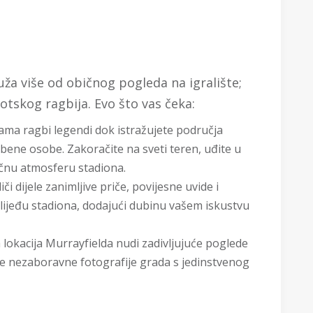
ža više od običnog pogleda na igralište;
otskog ragbija. Evo što vas čeka:
ama ragbi legendi dok istražujete područja
žbene osobe. Zakoračite na sveti teren, uđite u
ričnu atmosferu stadiona.
i dijele zanimljive priče, povijesne uvide i
jeđu stadiona, dodajući dubinu vašem iskustvu
 lokacija Murrayfielda nudi zadivljujuće poglede
 nezaboravne fotografije grada s jedinstvenog