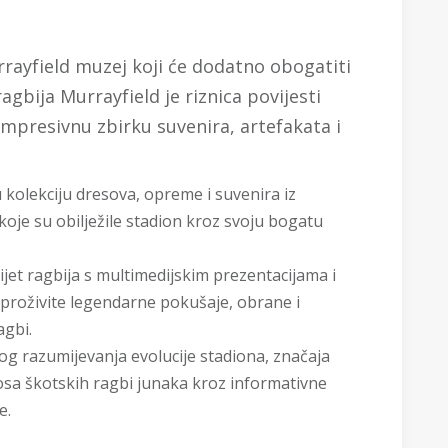
rrayfield muzej koji će dodatno obogatiti
agbija Murrayfield je riznica povijesti
impresivnu zbirku suvenira, artefakata i
 kolekciju dresova, opreme i suvenira iz
koje su obilježile stadion kroz svoju bogatu
ijet ragbija s multimedijskim prezentacijama i
proživite legendarne pokušaje, obrane i
agbi.
og razumijevanja evolucije stadiona, značaja
nosa škotskih ragbi junaka kroz informativne
e.