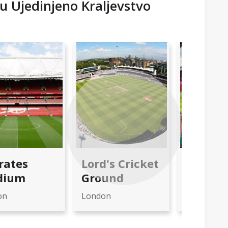
 u Ujedinjeno Kraljevstvo
Next
rates
Lord's Cricket
Stadion
dium
Ground
Traffo
on
London
Mancheste