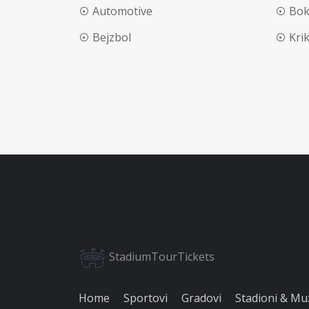
Automotive
Bok
Bejzbol
Kri
StadiumTourTickets
Home
Sportovi
Gradovi
Stadioni & Mu