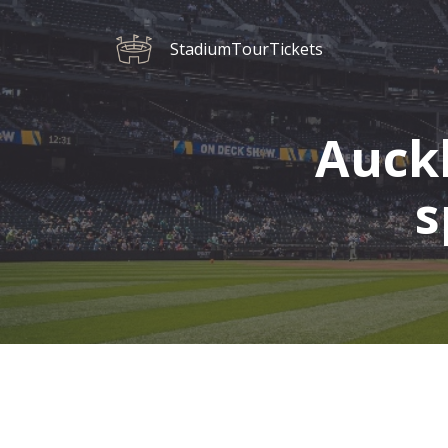
StadiumTourTickets
Auckl
s