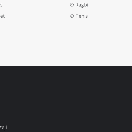
s
Ragbi
ket
Tenis
zeji