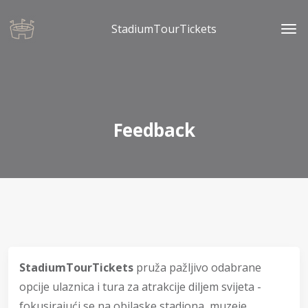
StadiumTourTickets
Feedback
StadiumTourTickets
pruža pažljivo odabrane
opcije ulaznica i tura za atrakcije diljem svijeta -
fokusirajući se na obilaske stadiona, muzeje