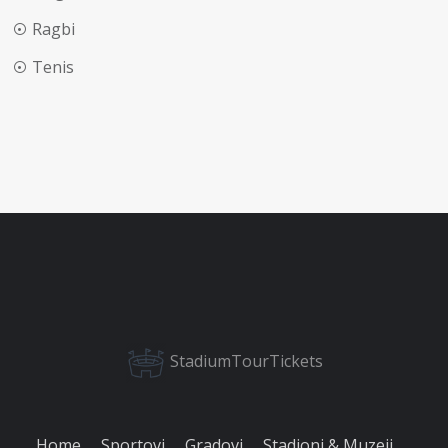
Ragbi
Tenis
StadiumTourTickets
Home
Sportovi
Gradovi
Stadioni & Muzeji