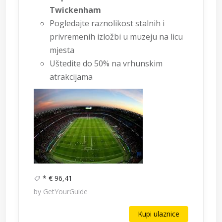
Twickenham
Pogledajte raznolikost stalnih i
privremenih izložbi u muzeju na licu
mjesta
Uštedite do 50% na vrhunskim
atrakcijama
* € 96,41
by GetYourGuide
Kupi ulaznice