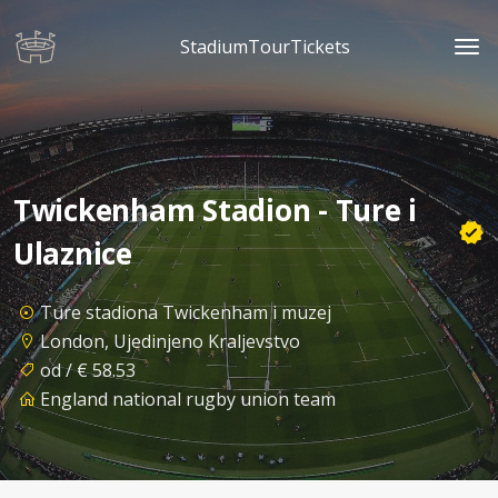
StadiumTourTickets
Twickenham Stadion - Ture i
Ulaznice
Ture stadiona Twickenham i muzej
London, Ujedinjeno Kraljevstvo
od / € 58.53
England national rugby union team