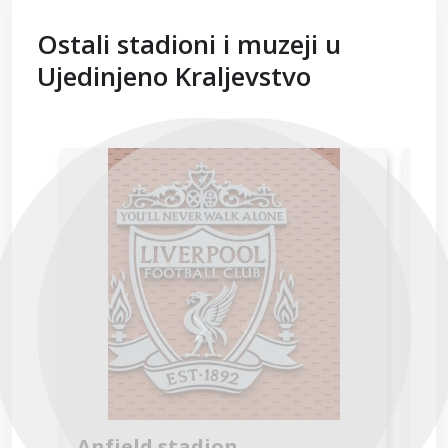
Ostali stadioni i muzeji u
Ujedinjeno Kraljevstvo
Next
Previous
Anfield stadion
Em