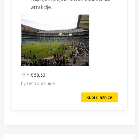
atrakcije.
* € 58,53
by GetYourGuide
Kupi ulaznice