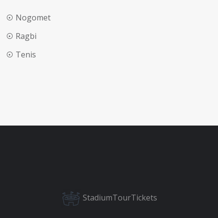
Nogomet
Ragbi
Tenis
StadiumTourTickets