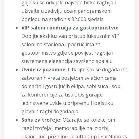
gdje su se odvijale najveće bitke ragbija i
uživajte u zadivljujućem panoramskom
pogledu na stadion s 82.000 sjedala.
VIP saloni i područja za gostoprimstvo:
Dobijte ekskluzivan pristup luksuznim VIP
salonima stadiona i područjima za
gostoprimstvo gdje se povijest ragbija i
suvremena elegancija savršeno spajaju.
Uvide iz pozadine:
Otkrijte što se događa iza
zatvorenih vrata posjetom svlačionicama
domaćih i gostujućih ekipa, sobi suca i sobi
za konferencije za tisak. Osigurajte
jedinstvene uvide u pripremu i logistiku
glavnih ragbi događanja.
Sobu za trofeje:
Očarajte se kolekcijom
ragbi trofeja i memorabilije na izložbi,
uključujući poželjni Calcutta Cup i Six Nations