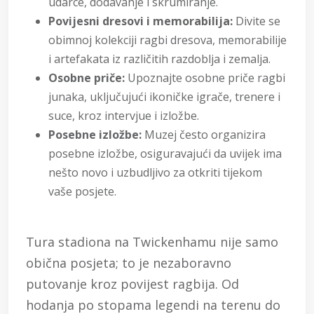
udarce, dodavanje i skrumiranje.
Povijesni dresovi i memorabilija:
Divite se
obimnoj kolekciji ragbi dresova, memorabilije
i artefakata iz različitih razdoblja i zemalja.
Osobne priče:
Upoznajte osobne priče ragbi
junaka, uključujući ikoničke igrače, trenere i
suce, kroz intervjue i izložbe.
Posebne izložbe:
Muzej često organizira
posebne izložbe, osiguravajući da uvijek ima
nešto novo i uzbudljivo za otkriti tijekom
vaše posjete.
Tura stadiona na Twickenhamu nije samo
obična posjeta; to je nezaboravno
putovanje kroz povijest ragbija. Od
hodanja po stopama legendi na terenu do