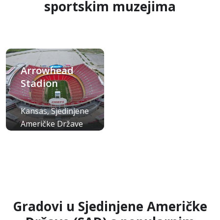
sportskim muzejima
Arrowhead
Stadion
Kansas, Sjedinjene
Američke Države
(SAD)
Gradovi u Sjedinjene Američke