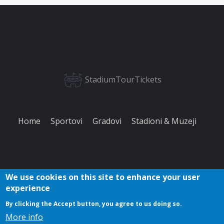
StadiumTourTickets
Home
Sportovi
Gradovi
Stadioni & Muzeji
We use cookies on this site to enhance your user
experience
O
Pravila
Povratna
Kontakt
Kolačići
By clicking the Accept button, you agree to us doing so.
nama
privatnosti
informacija
More info
Copyright © 2023