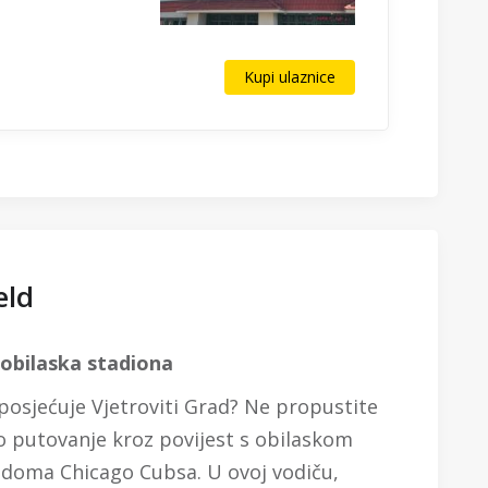
Kupi ulaznice
eld
o obilaska stadiona
ji posjećuje Vjetroviti Grad? Ne propustite
vo putovanje kroz povijest s obilaskom
g doma Chicago Cubsa. U ovoj vodiču,