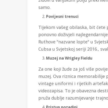
samo.
Povijesni trenuci
Tijekom vašeg obilaska, bit ćete
ponovno doživjeli najlegendarnij
Ruthove "nazvane lopte" u Svjets
Cubsa u Svjetskoj seriji 2016., sv
Muzej na Wrigley Fieldu
Za one koji žude za još više povije
muzej. Ova riznica memorabilije 
vintage uniformi i rijetkih artefa
videozapisa. To je obavezna destin
pruža dublje razumijevanje trajno
Pristup pozadini