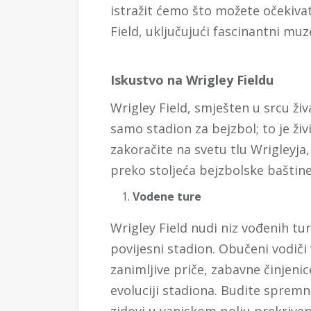
istražit ćemo što možete očekiva
Field, uključujući fascinantni muze
Iskustvo na Wrigley Fieldu
Wrigley Field, smješten u srcu živ
samo stadion za bejzbol; to je ži
zakoračite na svetu tlu Wrigleyja
preko stoljeća bejzbolske baštine
Vodene ture
Wrigley Field nudi niz vođenih tur
povijesni stadion. Obučeni vodiči 
zanimljive priče, zabavne činjenic
evoluciji stadiona. Budite spremni
zidovi u vanjskom polju prekriveni