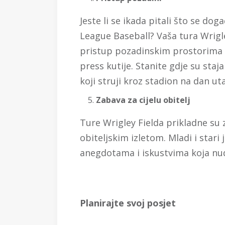
Jeste li se ikada pitali što se do
League Baseball? Vaša tura Wrig
pristup pozadinskim prostorima 
press kutije. Stanite gdje su staj
koji struji kroz stadion na dan ut
Zabava za cijelu obitelj
Ture Wrigley Fielda prikladne su z
obiteljskim izletom. Mladi i stari
anegdotama i iskustvima koja nud
Planirajte svoj posjet