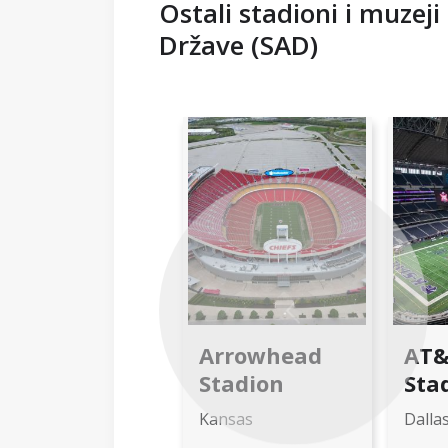
Ostali stadioni i muzej
Države (SAD)
Previous
Arrowhead
AT
Stadion
Sta
Kansas
Dalla