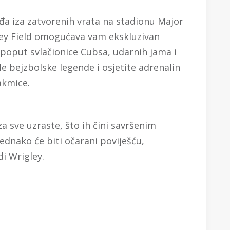
gađa iza zatvorenih vrata na stadionu Major
ley Field omogućava vam ekskluzivan
poput svlačionice Cubsa, udarnih jama i
ale bejzbolske legende i osjetite adrenalin
akmice.
a sve uzraste, što ih čini savršenim
 jednako će biti očarani poviješću,
i Wrigley.