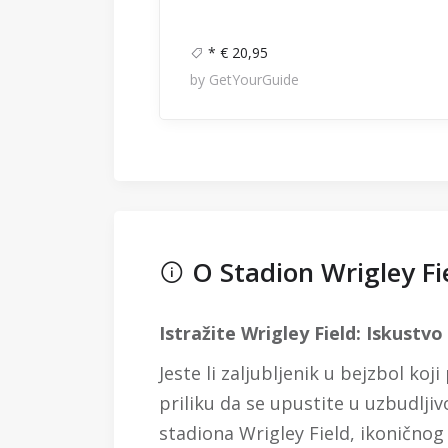
* € 20,95
by GetYourGuide
O Stadion Wrigley Fi
Istražite Wrigley Field: Iskustv
Jeste li zaljubljenik u bejzbol ko
priliku da se upustite u uzbudlji
stadiona Wrigley Field, ikonično