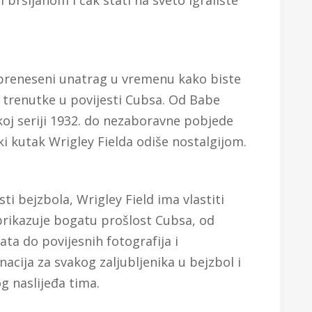
 preneseni unatrag u vremenu kako biste
e trenutke u povijesti Cubsa. Od Babe
koj seriji 1932. do nezaboravne pobjede
aki kutak Wrigley Fielda odiše nostalgijom.
sti bejzbola, Wrigley Field ima vlastiti
prikazuje bogatu prošlost Cubsa, od
kata do povijesnih fotografija i
acija za svakog zaljubljenika u bejzbol i
g naslijeđa tima.