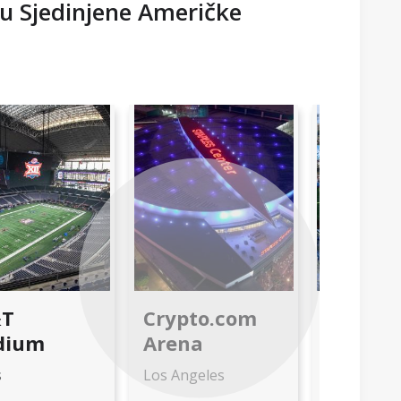
i u Sjedinjene Američke
Next
&T
Crypto.com
Ture s
dium
Arena
i muzej
Angele
s
Los Angeles
Dodger