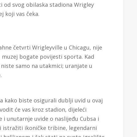
ti od svog obilaska stadiona Wrigley
j koji vas čeka.
ahne četvrti Wrigleyville u Chicagu, nije
vi muzej bogate povijesti sporta. Kad
, niste samo na utakmici; uranjate u
.
a kako biste osigurali dublji uvid u ovaj
vodit će vas kroz stadion, dijeleći
e i unutarnje uvide o naslijeđu Cubsa i
 istražiti ikoničke tribine, legendarni
 bršljanom i čak stati na sveto igralište