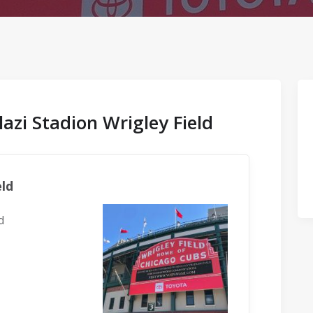
lazi Stadion Wrigley Field
eld
ld