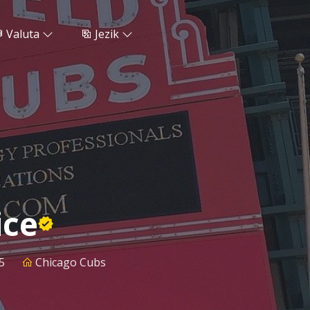
Valuta
Jezik
ice
5
Chicago Cubs