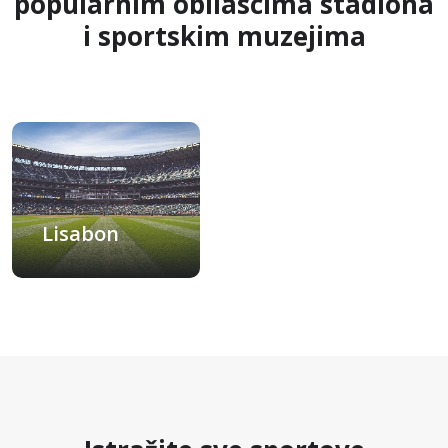
popularnim obilascima stadiona
i sportskim muzejima
Lisabon