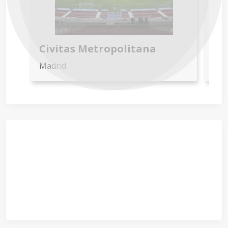
Civitas Metropolitana
St
Madrid
Val