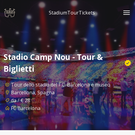
StadiumTourTickets
Stadio Camp Nou - Tour &
Biglietti
Tour dello stadio del F.C. Barcelona e museo
Barcellona, Spagna
da / € 28
FC Barcelona