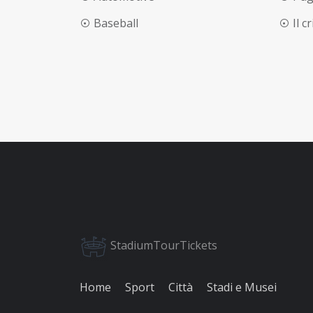
Baseball
Il c
StadiumTourTickets
Home
Sport
Città
Stadi e Musei