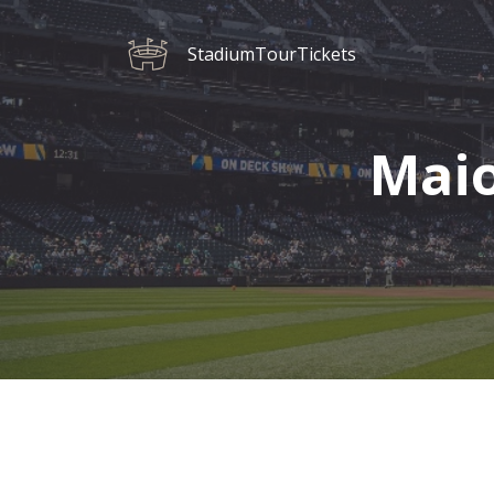
StadiumTourTickets
Maio