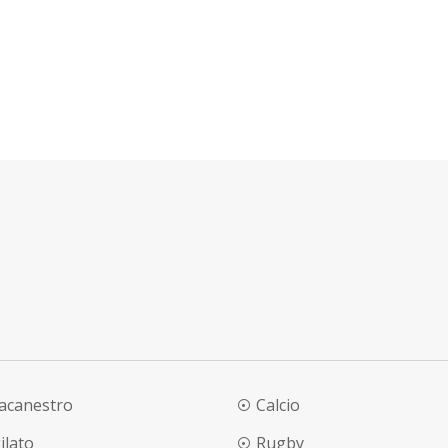
lacanestro
Calcio
ilato
Rugby