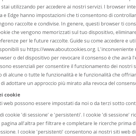
e stai utilizzando per accedere ai nostri servizi. I browser i
ra e Edge hanno impostazioni che ti consentono di controllare
gono raccolte e condivise. In genere, questi browser ti con
 cookie che vengono memorizzati sul tuo dispositivo, eliminare
eferenze per le future raccolte. Guide su come accedere e util
sponibili su
https://www.aboutcookies.org
. L'inconveniente n
wser o del dispositivo per revocare il consenso è che avrà l'ef
 sono essenziali per consentire il funzionamento dei nostri se
 di alcune o tutte le funzionalità e le funzionalità che offri
di adottare un approccio più mirato alla revoca del consens
ei cookie
siti web possono essere impostati da noi o da terzi sotto cont
di cookie 'di sessione' e 'persistenti'. I cookie 'di sessione' r
pagina all'altra per filtrare e completare le ricerche prima d
sione. I cookie 'persistenti' consentono ai nostri siti web di