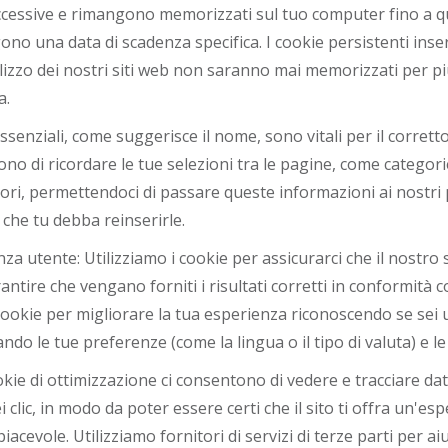
uccessive e rimangono memorizzati sul tuo computer fino a
ono una data di scadenza specifica. I cookie persistenti inse
ilizzo dei nostri siti web non saranno mai memorizzati per più
a.
 essenziali, come suggerisce il nome, sono vitali per il corre
ono di ricordare le tue selezioni tra le pagine, come categori
atori, permettendoci di passare queste informazioni ai nostri 
che tu debba reinserirle.
za utente: Utilizziamo i cookie per assicurarci che il nostro 
tire che vengano forniti i risultati corretti in conformità co
cookie per migliorare la tua esperienza riconoscendo se sei u
ndo le tue preferenze (come la lingua o il tipo di valuta) e le
kie di ottimizzazione ci consentono di vedere e tracciare dati
 clic, in modo da poter essere certi che il sito ti offra un'e
piacevole. Utilizziamo fornitori di servizi di terze parti per ai