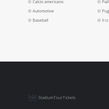
Calcio americano
Pal
Automotive
Pug
Baseball
Il c
StadiumTourTickets