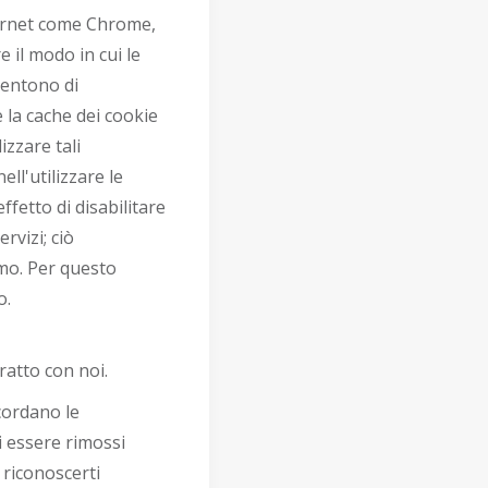
nternet come Chrome,
 il modo in cui le
sentono di
 la cache dei cookie
izzare tali
ell'utilizzare le
fetto di disabilitare
rvizi; ciò
amo. Per questo
o.
ratto con noi.
icordano le
i essere rimossi
 riconoscerti