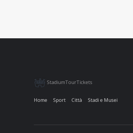
StadiumTourTickets
Home
Sport
Città
Stadi e Musei