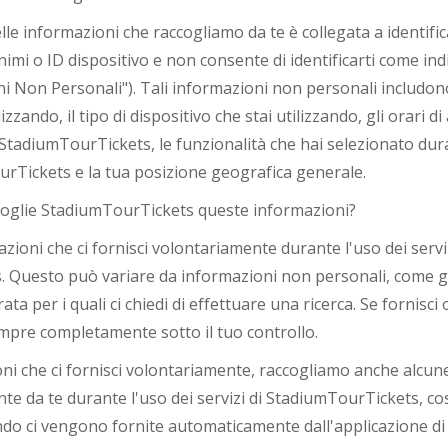
le informazioni che raccogliamo da te è collegata a identifi
mi o ID dispositivo e non consente di identificarti come in
ni Non Personali"). Tali informazioni non personali includono
zzando, il tipo di dispositivo che stai utilizzando, gli orari di
 StadiumTourTickets, le funzionalità che hai selezionato duran
urTickets e la tua posizione geografica generale.
oglie StadiumTourTickets queste informazioni?
ioni che ci fornisci volontariamente durante l'uso dei serviz
 Questo può variare da informazioni non personali, come gli
ta per i quali ci chiedi di effettuare una ricerca. Se fornisc
mpre completamente sotto il tuo controllo.
oni che ci fornisci volontariamente, raccogliamo anche alcu
te da te durante l'uso dei servizi di StadiumTourTickets, co
o ci vengono fornite automaticamente dall'applicazione di te