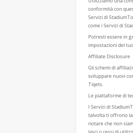
Utilizziamo una comb
conformità con quest
Servizi di StadiumTo
come i Servizi di St
Potresti essere in g
impostazioni del tuo
Affiliate Disclosure
Gli schemi di affili
sviluppare nuovi con
Tiqets.
Le piattaforme di te
I Servizi di Stadium
talvolta ti offrono 
notare che non siamo 
lasci o cessi di util