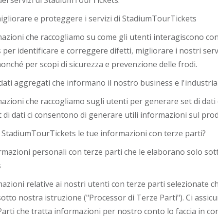
o dei servizi di StadiumTourTickets.
gliorare e proteggere i servizi di StadiumTourTickets
mazioni che raccogliamo su come gli utenti interagiscono con i
er identificare e correggere difetti, migliorare i nostri serv
 nonché per scopi di sicurezza e prevenzione delle frodi.
dati aggregati che informano il nostro business e l'industria
mazioni che raccogliamo sugli utenti per generare set di dati
t di dati ci consentono di generare utili informazioni sul pro
StadiumTourTickets le tue informazioni con terze parti?
rmazioni personali con terze parti che le elaborano solo sott
s
zioni relative ai nostri utenti con terze parti selezionate c
otto nostra istruzione ("Processor di Terze Parti"). Ci assic
arti che tratta informazioni per nostro conto lo faccia in c