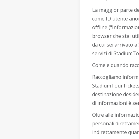
La maggior parte del
come ID utente anoni
offline ("Informazio
browser che stai utili
da cui sei arrivato a
servizi di StadiumTo
Come e quando racc
Raccogliamo informaz
StadiumTourTickets.
destinazione desidera
di informazioni è se
Oltre alle informazi
personali direttamen
indirettamente quand