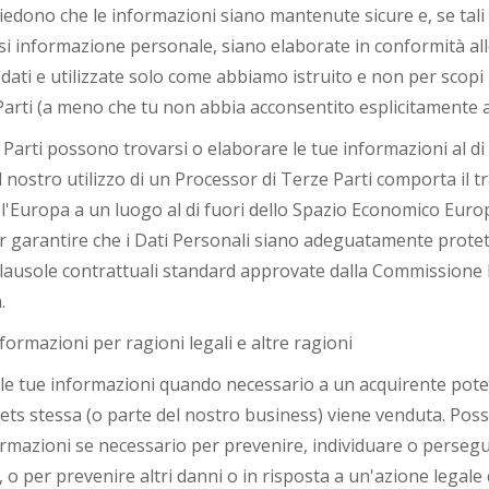
hiedono che le informazioni siano mantenute sicure e, se tali
 informazione personale, siano elaborate in conformità alle
 dati e utilizzate solo come abbiamo istruito e non per scopi 
arti (a meno che tu non abbia acconsentito esplicitamente a 
 Parti possono trovarsi o elaborare le tue informazioni al di 
il nostro utilizzo di un Processor di Terze Parti comporta il t
 l'Europa a un luogo al di fuori dello Spazio Economico Eur
 garantire che i Dati Personali siano adeguatamente protett
lausole contrattuali standard approvate dalla Commissione 
.
ormazioni per ragioni legali e altre ragioni
le tue informazioni quando necessario a un acquirente poten
ts stessa (o parte del nostro business) viene venduta. Pos
rmazioni se necessario per prevenire, individuare o perseguire
à, o per prevenire altri danni o in risposta a un'azione legale