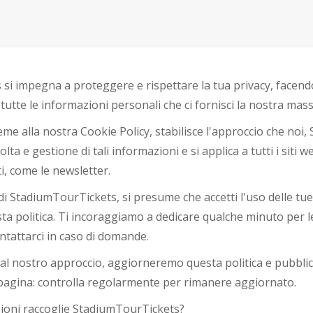
si impegna a proteggere e rispettare la tua privacy, facend
 tutte le informazioni personali che ci fornisci la nostra mass
ieme alla nostra Cookie Policy, stabilisce l'approccio che noi
lta e gestione di tali informazioni e si applica a tutti i siti w
i, come le newsletter.
i di StadiumTourTickets, si presume che accetti l'uso delle tu
ta politica. Ti incoraggiamo a dedicare qualche minuto per 
ntattarci in caso di domande.
 al nostro approccio, aggiorneremo questa politica e pubbli
pagina: controlla regolarmente per rimanere aggiornato.
zioni raccoglie StadiumTourTickets?