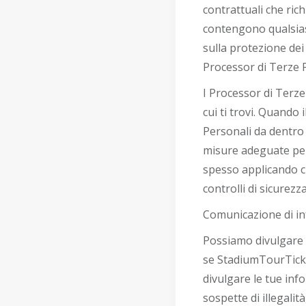
contrattuali che ric
contengono qualsiasi
sulla protezione dei
Processor di Terze P
I Processor di Terze
cui ti trovi. Quando 
Personali da dentro
misure adeguate per
spesso applicando c
controlli di sicurezza
Comunicazione di inf
Possiamo divulgare 
se StadiumTourTicke
divulgare le tue info
sospette di illegalit