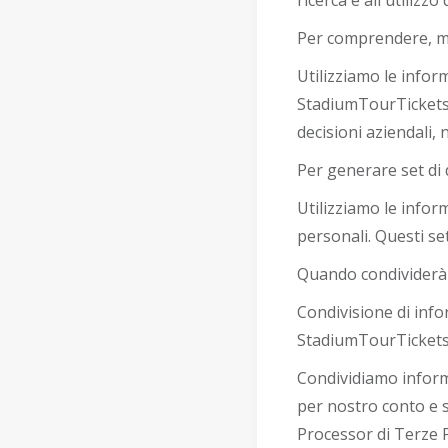
ricerca e all'utilizz
Per comprendere, mi
Utilizziamo le infor
StadiumTourTickets p
decisioni aziendali,
Per generare set di 
Utilizziamo le infor
personali. Questi se
Quando condividerà 
Condivisione di info
StadiumTourTicket
Condividiamo informa
per nostro conto e s
Processor di Terze P