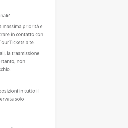
nali?
ra massima priorità e
rare in contatto con
TourTickets a te.
li, la trasmissione
ertanto, non
chio.
sizioni in tutto il
ervata solo