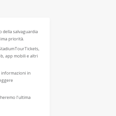
o della salvaguardia
ima priorità.
, StadiumTourTickets,
eb, app mobili e altri
e informazioni in
leggere
cheremo l'ultima