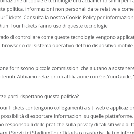
inazione di cookie e tecnologie di tracciamento simili per ra
a politica, informazioni non personali da te relative a come s
urTickets. Consulta la nostra Cookie Policy per informazioni
adiumTourTickets fanno uso di queste tecnologie.
rado di controllare come queste tecnologie vengono applicate
 browser o del sistema operativo del tuo dispositivo mobile.
azione forniscono piccole commissioni che aiutano a sostenere
tenuti. Abbiamo relazioni di affiliazione con GetYourGuide,
rze parti rispettano questa politica?
TourTickets contengono collegamenti a siti web e applicazioni
la possibilità di esportare informazioni su quelle piattaforme
responsabili delle pratiche sulla privacy di tali siti web di 
izzare i Servizi di StadiumTourTickets o trasferisci le tue infor